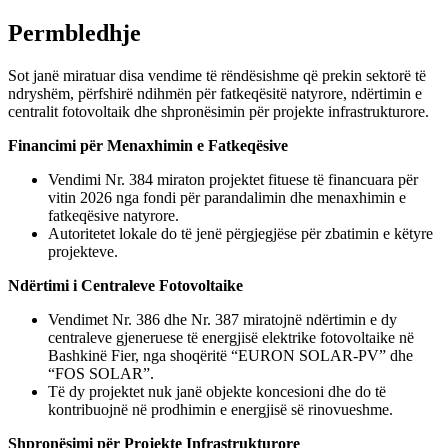
Permbledhje
Sot janë miratuar disa vendime të rëndësishme që prekin sektorë të
ndryshëm, përfshirë ndihmën për fatkeqësitë natyrore, ndërtimin e
centralit fotovoltaik dhe shpronësimin për projekte infrastrukturore.
Financimi për Menaxhimin e Fatkeqësive
Vendimi Nr. 384 miraton projektet fituese të financuara për
vitin 2026 nga fondi për parandalimin dhe menaxhimin e
fatkeqësive natyrore.
Autoritetet lokale do të jenë përgjegjëse për zbatimin e këtyre
projekteve.
Ndërtimi i Centraleve Fotovoltaike
Vendimet Nr. 386 dhe Nr. 387 miratojnë ndërtimin e dy
centraleve gjeneruese të energjisë elektrike fotovoltaike në
Bashkinë Fier, nga shoqëritë “EURON SOLAR-PV” dhe
“FOS SOLAR”.
Të dy projektet nuk janë objekte koncesioni dhe do të
kontribuojnë në prodhimin e energjisë së rinovueshme.
Shpronësimi për Projekte Infrastrukturore