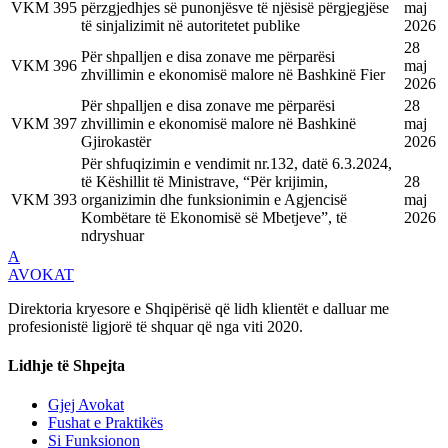
VKM
395
përzgjedhjes së punonjësve të njësisë përgjegjëse
maj
të sinjalizimit në autoritetet publike
2026
28
Për shpalljen e disa zonave me përparësi
VKM
396
maj
zhvillimin e ekonomisë malore në Bashkinë Fier
2026
Për shpalljen e disa zonave me përparësi
28
VKM
397
zhvillimin e ekonomisë malore në Bashkinë
maj
Gjirokastër
2026
Për shfuqizimin e vendimit nr.132, datë 6.3.2024,
të Këshillit të Ministrave, “Për krijimin,
28
VKM
393
organizimin dhe funksionimin e Agjencisë
maj
Kombëtare të Ekonomisë së Mbetjeve”, të
2026
ndryshuar
A
AVOKAT
Direktoria kryesore e Shqipërisë që lidh klientët e dalluar me
profesionistë ligjorë të shquar që nga viti 2020.
Lidhje të Shpejta
Gjej Avokat
Fushat e Praktikës
Si Funksionon