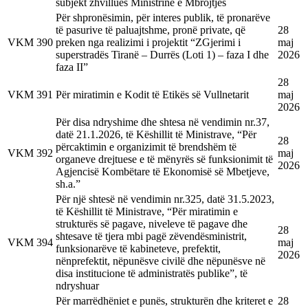
subjekt zhvillues Ministrinë e Mbrojtjes
Për shpronësimin, për interes publik, të pronarëve
të pasurive të paluajtshme, pronë private, që
28
VKM
390
preken nga realizimi i projektit “ZGjerimi i
maj
superstradës Tiranë – Durrës (Loti 1) – faza I dhe
2026
faza II”
28
VKM
391
Për miratimin e Kodit të Etikës së Vullnetarit
maj
2026
Për disa ndryshime dhe shtesa në vendimin nr.37,
datë 21.1.2026, të Këshillit të Ministrave, “Për
28
përcaktimin e organizimit të brendshëm të
VKM
392
maj
organeve drejtuese e të mënyrës së funksionimit të
2026
Agjencisë Kombëtare të Ekonomisë së Mbetjeve,
sh.a.”
Për një shtesë në vendimin nr.325, datë 31.5.2023,
të Këshillit të Ministrave, “Për miratimin e
strukturës së pagave, niveleve të pagave dhe
28
shtesave të tjera mbi pagë zëvendësministrit,
VKM
394
maj
funksionarëve të kabineteve, prefektit,
2026
nënprefektit, nëpunësve civilë dhe nëpunësve në
disa institucione të administratës publike”, të
ndryshuar
Për marrëdhëniet e punës, strukturën dhe kriteret e
28