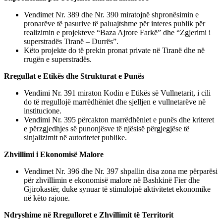
Vendimet Nr. 389 dhe Nr. 390 miratojnë shpronësimin e
pronarëve të pasurive të paluajtshme për interes publik për
realizimin e projekteve “Baza Ajrore Farkë” dhe “Zgjerimi i
superstradës Tiranë – Durrës”.
Këto projekte do të prekin pronat private në Tiranë dhe në
rrugën e superstradës.
Rregullat e Etikës dhe Strukturat e Punës
Vendimi Nr. 391 miraton Kodin e Etikës së Vullnetarit, i cili
do të rregullojë marrëdhëniet dhe sjelljen e vullnetarëve në
institucione.
Vendimi Nr. 395 përcakton marrëdhëniet e punës dhe kriteret
e përzgjedhjes së punonjësve të njësisë përgjegjëse të
sinjalizimit në autoritetet publike.
Zhvillimi i Ekonomisë Malore
Vendimet Nr. 396 dhe Nr. 397 shpallin disa zona me përparësi
për zhvillimin e ekonomisë malore në Bashkinë Fier dhe
Gjirokastër, duke synuar të stimulojnë aktivitetet ekonomike
në këto rajone.
Ndryshime në Rregulloret e Zhvillimit të Territorit