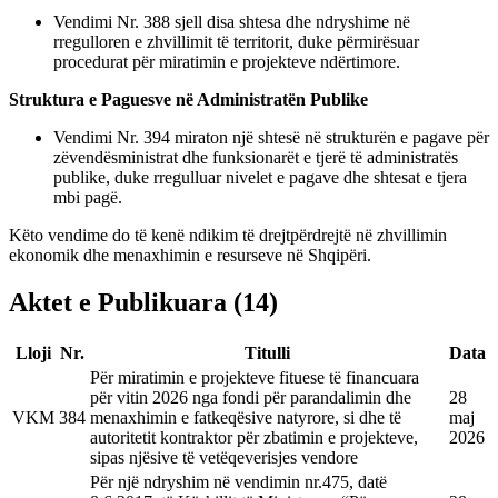
Vendimi Nr. 388 sjell disa shtesa dhe ndryshime në
rregulloren e zhvillimit të territorit, duke përmirësuar
procedurat për miratimin e projekteve ndërtimore.
Struktura e Paguesve në Administratën Publike
Vendimi Nr. 394 miraton një shtesë në strukturën e pagave për
zëvendësministrat dhe funksionarët e tjerë të administratës
publike, duke rregulluar nivelet e pagave dhe shtesat e tjera
mbi pagë.
Këto vendime do të kenë ndikim të drejtpërdrejtë në zhvillimin
ekonomik dhe menaxhimin e resurseve në Shqipëri.
Aktet e Publikuara
(
14
)
Lloji
Nr.
Titulli
Data
Për miratimin e projekteve fituese të financuara
për vitin 2026 nga fondi për parandalimin dhe
28
VKM
384
menaxhimin e fatkeqësive natyrore, si dhe të
maj
autoritetit kontraktor për zbatimin e projekteve,
2026
sipas njësive të vetëqeverisjes vendore
Për një ndryshim në vendimin nr.475, datë