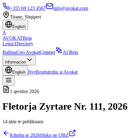
+355 69 123 4567
info@avokat.com
Tirane, Shqiperi
English
A
AVOKAT
Beta
Legal Directory
Ballina
Gjej Avokat
Çmimet
AI Beta
Informacion
Hyr
Regjistrohu si Avokat
English
1 qershor 2026
Fletorja Zyrtare Nr. 111, 2026
14
akte te publikuara
Kthehu te
2026
Shiko ne QBZ