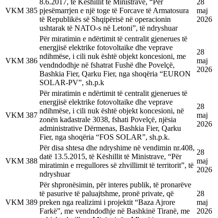
8.6.2017, të Këshillit të Ministrave, “Për
28
VKM
385
pjesëmarrjen e një toge të Forcave të Armatosura
maj
të Republikës së Shqipërisë në operacionin
2026
ushtarak të NATO-s në Letoni”, të ndryshuar
Për miratimin e ndërtimit të centralit gjenerues të
energjisë elektrike fotovoltaike dhe veprave
28
ndihmëse, i cili nuk është objekt koncesioni, me
VKM
386
maj
vendndodhje në fshatrat Fushë dhe Povelçë,
2026
Bashkia Fier, Qarku Fier, nga shoqëria “EURON
SOLAR-PV”, sh.p.k
Për miratimin e ndërtimit të centralit gjenerues të
energjisë elektrike fotovoltaike dhe veprave
28
ndihmëse, i cili nuk është objekt koncesioni, në
VKM
387
maj
zonën kadastrale 3038, fshati Povelçë, njësia
2026
administrative Dërmenas, Bashkia Fier, Qarku
Fier, nga shoqëria “FOS SOLAR”, sh.p.k.
Për disa shtesa dhe ndryshime në vendimin nr.408,
28
datë 13.5.2015, të Këshillit të Ministrave, “Për
VKM
388
maj
miratimin e rregullores së zhvillimit të territorit”, të
2026
ndryshuar
Për shpronësimin, për interes publik, të pronarëve
të pasurive të paluajtshme, pronë private, që
28
VKM
389
preken nga realizimi i projektit “Baza Ajrore
maj
Farkë”, me vendndodhje në Bashkinë Tiranë, me
2026