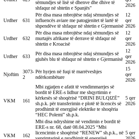
sëmundjes së lisë së dhenve dhe dhive të
2026
shfaqur në shtetin e Spanjës"
Për disa masa mbrojtëse ndaj sëmundjes së
12
Urdher
631
influencës aviare me patogjenitet të lartë të
qer
shpendëve të shfaqur në shtetin e Gjermanisë
2026
Për disa masa mbrojtëse ndaj sëmundjes së
12
Urdher
632
murtajës afrikane të derrave të shfaqur në
qer
shtetin e Kroacisë
2026
12
Për disa masa mbrojtëse ndaj sëmundjes së
Urdher
633
qer
gjuhës blu të shfaqur në shtetin e Gjermanisë
2026
15
3073-
Për hyrjen në fuqi të marrëveshjes
Njoftim
qer
2
ndërkombëtare
2026
Mbi zgjatjen e afatit të vendimmarrjes së
bordit të ERE-s lidhur me shqyrtimin e
kërkesës së shoqërisë “DRINI BULQIZË”
5 qer
VKM
161
sh.p.k. për transferimin e plotë të licencës së
2026
prodhimit të energjisë elektrike te shoqëria
“HEC Polemi” sh.p.k.
Mbi disa ndryshime në vendimin e bordit të
ERE-s nr. 68, datë 08.04.2025 “Mbi
licencimin e shoqërisë “RENEW” sh.p.k., në
5 qer
VKM
162
veprimtarinë e prodhimit të energjisë
2026