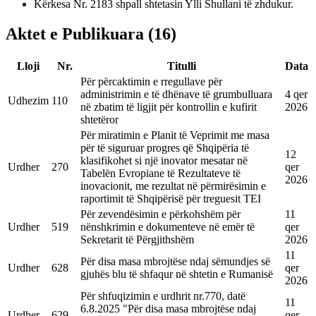
Kërkesa Nr. 2183 shpall shtetasin Ylli Shullani të zhdukur.
Aktet e Publikuara
(
16
)
Lloji
Nr.
Titulli
Data
Për përcaktimin e rregullave për
administrimin e të dhënave të grumbulluara
4 qer
Udhezim
110
në zbatim të ligjit për kontrollin e kufirit
2026
shtetëror
Për miratimin e Planit të Veprimit me masa
për të siguruar progres që Shqipëria të
12
klasifikohet si një inovator mesatar në
Urdher
270
qer
Tabelën Evropiane të Rezultateve të
2026
inovacionit, me rezultat në përmirësimin e
raportimit të Shqipërisë për treguesit TEI
Për zevendësimin e përkohshëm për
11
Urdher
519
nënshkrimin e dokumenteve në emër të
qer
Sekretarit të Përgjithshëm
2026
11
Për disa masa mbrojtëse ndaj sëmundjes së
Urdher
628
qer
gjuhës blu të shfaqur në shtetin e Rumanisë
2026
Për shfuqizimin e urdhrit nr.770, datë
11
6.8.2025 "Për disa masa mbrojtëse ndaj
Urdher
629
qer