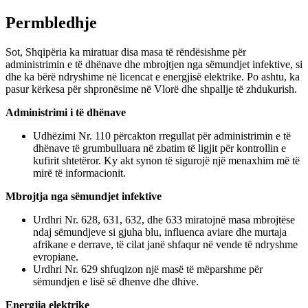
Permbledhje
Sot, Shqipëria ka miratuar disa masa të rëndësishme për
administrimin e të dhënave dhe mbrojtjen nga sëmundjet infektive, si
dhe ka bërë ndryshime në licencat e energjisë elektrike. Po ashtu, ka
pasur kërkesa për shpronësime në Vlorë dhe shpallje të zhdukurish.
Administrimi i të dhënave
Udhëzimi Nr. 110 përcakton rregullat për administrimin e të
dhënave të grumbulluara në zbatim të ligjit për kontrollin e
kufirit shtetëror. Ky akt synon të sigurojë një menaxhim më të
mirë të informacionit.
Mbrojtja nga sëmundjet infektive
Urdhri Nr. 628, 631, 632, dhe 633 miratojnë masa mbrojtëse
ndaj sëmundjeve si gjuha blu, influenca aviare dhe murtaja
afrikane e derrave, të cilat janë shfaqur në vende të ndryshme
evropiane.
Urdhri Nr. 629 shfuqizon një masë të mëparshme për
sëmundjen e lisë së dhenve dhe dhive.
Energjia elektrike