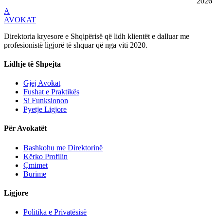
2026
A
AVOKAT
Direktoria kryesore e Shqipërisë që lidh klientët e dalluar me
profesionistë ligjorë të shquar që nga viti 2020.
Lidhje të Shpejta
Gjej Avokat
Fushat e Praktikës
Si Funksionon
Pyetje Ligjore
Për Avokatët
Bashkohu me Direktorinë
Kërko Profilin
Çmimet
Burime
Ligjore
Politika e Privatësisë