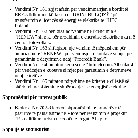
Vendimi Nr. 161 zgjat afatin për vendimmarrjen e bordit të
ERE-s lidhur me kërkesën e “DRINI BULQIZË” për
transferimin e licencës së energjisë elektrike te “HEC
Polemi”.
Vendimi Nr. 162 bën disa ndryshime në licencimin e
“RENEW” sh.p.k. për prodhimin e energjisë elektrike nga një
central fotovoltaik.
Vendimi Nr. 163 shfuqizon një vendim të mëparshëm për
autorizimin e “RENEW” për vendosjen e kuotave si mjet për
garantimin e detyrimeve ndaj “Procredit Bank”.
Vendimi Nr. 164 miraton kërkesën e “Infotelecom-Albsolar 4”
për vendosjen e kuotave si mjet për garantimin e detyrimeve
ndaj të tretëve.
Vendimi Nr. 165 miraton ndryshime në kriteret e cilësisë së
shërbimit në sistemin e shpërndarjes së energjisë elektrike.
Shpronësimi për interes publik
Kërkesa Nr. 702-8 kërkon shpronësimin e pronarëve të
pasurive të paluajtshme në Vlorë për realizimin e projektit
“Rikualifikimi urban në zonën e tregut të hapur”.
Shpallje të zhdukurish