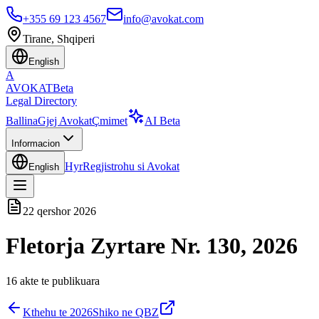
+355 69 123 4567
info@avokat.com
Tirane, Shqiperi
English
A
AVOKAT
Beta
Legal Directory
Ballina
Gjej Avokat
Çmimet
AI Beta
Informacion
Hyr
Regjistrohu si Avokat
English
22 qershor 2026
Fletorja Zyrtare Nr. 130, 2026
16
akte te publikuara
Kthehu te
2026
Shiko ne QBZ