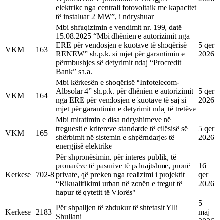
elektrike nga centrali fotovoltaik me kapacitet
të instaluar 2 MW”, i ndryshuar
Mbi shfuqizimin e vendimit nr. 199, datë
15.08.2025 “Mbi dhënien e autorizimit nga
ERE për vendosjen e kuotave të shoqërisë
5 qer
VKM
163
RENEW” sh.p.k. si mjet për garantimin e
2026
përmbushjes së detyrimit ndaj “Procredit
Bank” sh.a.
Mbi kërkesën e shoqërisë “Infotelecom-
Albsolar 4” sh.p.k. për dhënien e autorizimit
5 qer
VKM
164
nga ERE për vendosjen e kuotave të saj si
2026
mjet për garantimin e detyrimit ndaj të tretëve
Mbi miratimin e disa ndryshimeve në
treguesit e kritereve standarde të cilësisë së
5 qer
VKM
165
shërbimit në sistemin e shpërndarjes të
2026
energjisë elektrike
Për shpronësimin, për interes publik, të
pronarëve të pasurive të paluajtshme, pronë
16
Kerkese
702-8
private, që preken nga realizimi i projektit
qer
“Rikualifikimi urban në zonën e tregut të
2026
hapur të qytetit të Vlorës"
5
Për shpalljen të zhdukur të shtetasit Ylli
Kerkese
2183
maj
Shullani