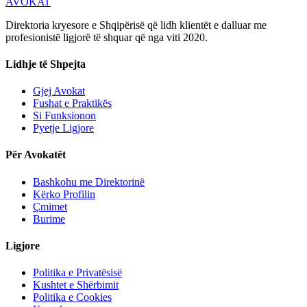
AVOKAT
Direktoria kryesore e Shqipërisë që lidh klientët e dalluar me
profesionistë ligjorë të shquar që nga viti 2020.
Lidhje të Shpejta
Gjej Avokat
Fushat e Praktikës
Si Funksionon
Pyetje Ligjore
Për Avokatët
Bashkohu me Direktorinë
Kërko Profilin
Çmimet
Burime
Ligjore
Politika e Privatësisë
Kushtet e Shërbimit
Politika e Cookies