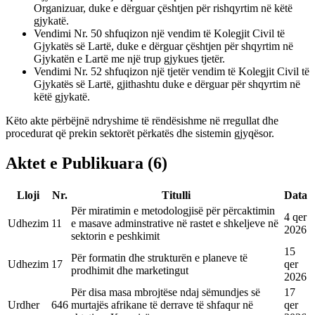
Organizuar, duke e dërguar çështjen për rishqyrtim në këtë
gjykatë.
Vendimi Nr. 50 shfuqizon një vendim të Kolegjit Civil të
Gjykatës së Lartë, duke e dërguar çështjen për shqyrtim në
Gjykatën e Lartë me një trup gjykues tjetër.
Vendimi Nr. 52 shfuqizon një tjetër vendim të Kolegjit Civil të
Gjykatës së Lartë, gjithashtu duke e dërguar për shqyrtim në
këtë gjykatë.
Këto akte përbëjnë ndryshime të rëndësishme në rregullat dhe
procedurat që prekin sektorët përkatës dhe sistemin gjyqësor.
Aktet e Publikuara
(
6
)
Lloji
Nr.
Titulli
Data
Për miratimin e metodologjisë për përcaktimin
4 qer
Udhezim
11
e masave adminstrative në rastet e shkeljeve në
2026
sektorin e peshkimit
15
Për formatin dhe strukturën e planeve të
Udhezim
17
qer
prodhimit dhe marketingut
2026
Për disa masa mbrojtëse ndaj sëmundjes së
17
Urdher
646
murtajës afrikane të derrave të shfaqur në
qer