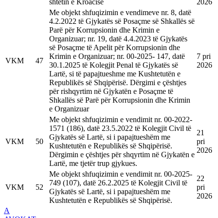
shtetin e Kroacisë
2026
Me objekt shfuqizimin e vendimeve nr. 8, datë
4.2.2022 të Gjykatës së Posaçme së Shkallës së
Parë për Korrupsionin dhe Krimin e
Organizuar; nr. 19, datë 4.4.2023 të Gjykatës
së Posaçme të Apelit për Korrupsionin dhe
Krimin e Organizuar; nr. 00-2025- 147, datë
7 pri
VKM
47
30.1.2025 të Kolegjit Penal të Gjykatës së
2026
Lartë, si të papajtueshme me Kushtetutën e
Republikës së Shqipërisë. Dërgimi e çështjes
për rishqyrtim në Gjykatën e Posaçme të
Shkallës së Parë për Korrupsionin dhe Krimin
e Organizuar
Me objekt shfuqizimin e vendimit nr. 00-2022-
1571 (186), datë 23.5.2022 të Kolegjit Civil të
21
Gjykatës së Lartë, si i papajtueshëm me
VKM
50
pri
Kushtetutën e Republikës së Shqipërisë.
2026
Dërgimin e çështjes për shqyrtim në Gjykatën e
Lartë, me tjetër trup gjykues.
Me objekt shfuqizimin e vendimit nr. 00-2025-
22
749 (107), datë 26.2.2025 të Kolegjit Civil të
VKM
52
pri
Gjykatës së Lartë, si i papajtueshëm me
2026
Kushtetutën e Republikës së Shqipërisë.
A