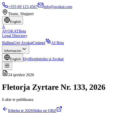
+355 69 123 4567
info@avokat.com
Tirane, Shqiperi
English
A
AVOKAT
Beta
Legal Directory
Ballina
Gjej Avokat
Çmimet
AI Beta
Informacion
Hyr
Regjistrohu si Avokat
English
24 qershor 2026
Fletorja Zyrtare Nr. 133, 2026
6
akte te publikuara
Kthehu te
2026
Shiko ne QBZ