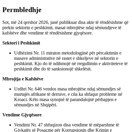
Permbledhje
Sot, më 24 qershor 2026, janë publikuar disa akte të rëndësishme që
prekin sektorin e peshkimit, masat mbrojtëse ndaj sëmundjeve të
kafshëve dhe vendime të rëndësishme gjyqësore.
Sektori i Peshkimit
Udhëzimi Nr. 11 miraton metodologjinë për përcaktimin e
masave administrative në rastet e shkeljeve në sektorin e
peshkimit. Kjo do të ndihmojë në rregullimin e aktiviteteve të
peshkimit dhe do të sanksionojë shkelësit.
Mbrojtja e Kafshëve
Urdhri Nr. 646 vendos masa mbrojtëse ndaj sëmundjes së
murtajës afrikane të derrave, e cila ka shfaqur probleme në
Kroaci. Këto masa synojnë të parandalojnë përhapjen e
sëmundjes në Shqipëri.
Vendime Gjyqësore
Vendimi Nr. 47 shfuqizon disa vendime të mëparshme të
Gjykatës së Posaçme për Korrupsionin dhe Krimin e