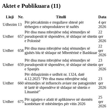
Aktet e Publikuara
(
11
)
Lloji
Nr.
Titulli
Data
Për përcaktimin e rregullave shtesë për
4 qer
Udhezim
13
tërheqjen e nënprodukteve të naftës
2026
Për disa masa mbrojtëse ndaj sëmundjes së
22
Urdher
657
pseudopestit të shpendëve, të shfaqur në shtetin
qer
e Polonisë
2026
22
Për disa masa mbrojtëse ndaj sëmundjes së
Urdher
658
qer
gjuhës blu të shfaqur në Mbretërinë e Bashkuar
2026
Për disa masa mbrojtëse ndaj sëmundjes së
23
Urdher
659
pseudopestit të shpendëve, të shfaqur në shtetin
qer
e Spanjës
2026
Për shfuqizimin e urdhrit nr. 1324, datë
4.12.2025 "Për disa masa mbrojtëse ndaj
23
Urdher
660
sëmundjes së influencës aviare me patogjenitet
qer
të lartë të shpendëve të shfaqur në shtetin e
2026
Lituanisë"
25
Për zgjatjen e afatit të aplikimeve në skemën
Urdher
675
qer
kombëtare të mbështetjes për vitin 2026
2026