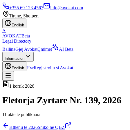
+355 69 123 4567
info@avokat.com
Tirane, Shqiperi
English
A
AVOKAT
Beta
Legal Directory
Ballina
Gjej Avokat
Çmimet
AI Beta
Informacion
Hyr
Regjistrohu si Avokat
English
1 korrik 2026
Fletorja Zyrtare Nr. 139, 2026
11
akte te publikuara
Kthehu te
2026
Shiko ne QBZ