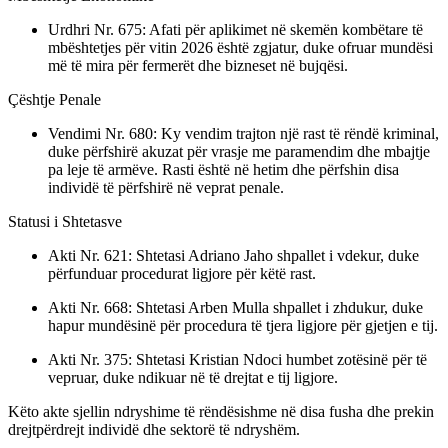
Urdhri Nr. 675: Afati për aplikimet në skemën kombëtare të
mbështetjes për vitin 2026 është zgjatur, duke ofruar mundësi
më të mira për fermerët dhe bizneset në bujqësi.
Çështje Penale
Vendimi Nr. 680: Ky vendim trajton një rast të rëndë kriminal,
duke përfshirë akuzat për vrasje me paramendim dhe mbajtje
pa leje të armëve. Rasti është në hetim dhe përfshin disa
individë të përfshirë në veprat penale.
Statusi i Shtetasve
Akti Nr. 621: Shtetasi Adriano Jaho shpallet i vdekur, duke
përfunduar procedurat ligjore për këtë rast.
Akti Nr. 668: Shtetasi Arben Mulla shpallet i zhdukur, duke
hapur mundësinë për procedura të tjera ligjore për gjetjen e tij.
Akti Nr. 375: Shtetasi Kristian Ndoci humbet zotësinë për të
vepruar, duke ndikuar në të drejtat e tij ligjore.
Këto akte sjellin ndryshime të rëndësishme në disa fusha dhe prekin
drejtpërdrejt individë dhe sektorë të ndryshëm.