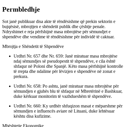
Permbledhje
Sot janë publikuar disa akte të rëndësishme që prekin sektorin e
bujqësisë, mbrojtjen e shëndetit publik dhe çështje penale.
Ndryshimet e reja përfshijnë masa mbrojtëse për sëmundjet e
shpendëve dhe vendime të rëndësishme për individë të caktuar.
Mbrojtja e Shëndetit të Shpendëve
Urdhri Nr. 657 dhe Nr. 659: Janë miratuar masa mbrojtëse
ndaj sëmundjes së pseudopestit të shpendëve, e cila është
shfaqur në Poloni dhe Spanjë. Këto masa përfshijnë kontrolle
të rrepta dhe ndalime për lëvizjen e shpendëve në zonat e
prekura.
Urdhri Nr. 658: Po ashtu, janë miratuar masa mbrojtëse për
sëmundjen e gjuhës blu të shfaqur në Mbretërinë e Bashkuar,
duke kërkuar monitorim të vazhdueshëm të shpendëve.
Urdhri Nr. 660: Ky urdhër shfuqizon masat e mëparshme për
sëmundjen e influencës aviare në Lituani, duke lehtësuar
kështu disa kufizime.
Mbështetje Ekonomike