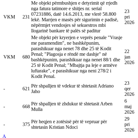
Me objekt përmbushjen e detyrimit që rrjedh
nga fatura tatimore e shitjes nr. serial
23
07231886, datë 14.6.2013, me vlerë 58.800
VKM
231
pri
lekë. Marrjen e masës për sigurimin e padisë,
2026
nëpërmjet vendosjes së sekuestros mbi
llogarinë bankare të palës së paditur
Me objekt për kryerjen e veprës penale "Vrasje
me paramendim", ne bashkëpunim,
parashikuar nga nenet 78 dhe 25 të Kodit
22
Penal; "Plagosja e rëndë me dashje" në
VKM
680
jan
bashkëpunim, parashikuar nga nenet 88/1 dhe
2026
25 të Kodit Penal; "Mbajtja pa leje e armëve
luftarake", e parashikuar nga neni 278/2 i
Kodit Penal.
23
Për shpalljen të vdekur të shtetasit Adriano
-
621
qer
Jaho
2026
6
Për shpalljen të zhdukur të shtetasit Arben
-
668
maj
Mulla
2026
29
Për heqjen e zotësisë për të vepruar për
-
375
pri
shtetasin Kristian Ndoci
2026
A