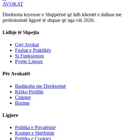
AVOKAT
Direktoria kryesore e Shqipërisë që lidh klientët e dalluar me
profesionistë ligjorë të shquar që nga viti 2020.
Lidhje të Shpejta
Gjej Avokat
Fushat e Praktikës
Si Funksionon
Pyetje Ligjore
Për Avokatët
Bashkohu me Direktorinë
Kërko Profilin
Çmimet
Burime
Ligjore
Politika e Privatësisë
Kushtet e Shërbimit
Politika e Cookies