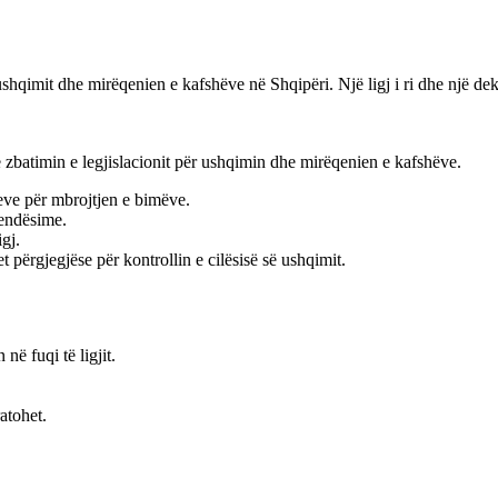
shqimit dhe mirëqenien e kafshëve në Shqipëri. Një ligj i ri dhe një dekr
në zbatimin e legjislacionit për ushqimin dhe mirëqenien e kafshëve.
eve për mbrojtjen e bimëve.
vendësime.
gj.
t përgjegjëse për kontrollin e cilësisë së ushqimit.
ë fuqi të ligjit.
atohet.