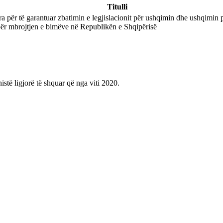
Titulli
ryera për të garantuar zbatimin e legjislacionit për ushqimin dhe ushqimin
për mbrojtjen e bimëve në Republikën e Shqipërisë
istë ligjorë të shquar që nga viti 2020.