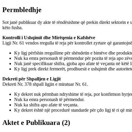
Permbledhje
Sot janë publikuar dy akte të rëndësishme që prekin direkt sektorin e u
këto fusha.
Kontrolli i Ushqimit dhe Mirëqenia e Kafshëve
Ligji Nr. 61 vendos rregulla të reja për kontrollet zyrtare që garantoj
Ky ligj përfshin rregullime për shëndetin e bimëve dhe produkt
Nuk ka emra personash të përmendur për pozita të reja apo zë
Nuk janë specifikuar shifra, gjoba apo afate të veçanta në këtë li
Ky ligj prek direkt fermerët, prodhuesit e ushqimit dhe autoritete
Dekreti për Shpalljen e Ligjit
Dekreti Nr. 378 shpall ligjin e miratuar Nr. 61.
Ky dekret nuk përmban ndryshime të reja, por konfirmon hyrjen n
Nuk ka emra personash të përmendur.
Nuk ka shifra apo afate të veçanta.
Ky dekret është një procedurë standarde për çdo ligj të ri që mir
Aktet e Publikuara
(
2
)