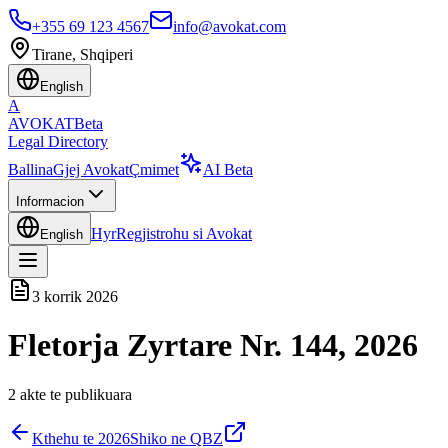
+355 69 123 4567
info@avokat.com
Tirane, Shqiperi
English
A
AVOKAT
Beta
Legal Directory
Ballina
Gjej Avokat
Çmimet
AI Beta
Informacion
Hyr
Regjistrohu si Avokat
English
3 korrik 2026
Fletorja Zyrtare Nr. 144, 2026
2
akte te publikuara
Kthehu te
2026
Shiko ne QBZ