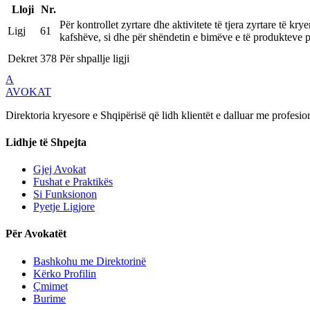
Lloji
Nr.
Për kontrollet zyrtare dhe aktivitete të tjera zyrtare të k
Ligj
61
kafshëve, si dhe për shëndetin e bimëve e të produkteve 
Dekret
378
Për shpallje ligji
A
AVOKAT
Direktoria kryesore e Shqipërisë që lidh klientët e dalluar me profesion
Lidhje të Shpejta
Gjej Avokat
Fushat e Praktikës
Si Funksionon
Pyetje Ligjore
Për Avokatët
Bashkohu me Direktorinë
Kërko Profilin
Çmimet
Burime