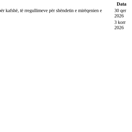
Data
 për kafshë, të rregullimeve për shëndetin e mirëqenien e
30 qer
2026
3 korr
2026