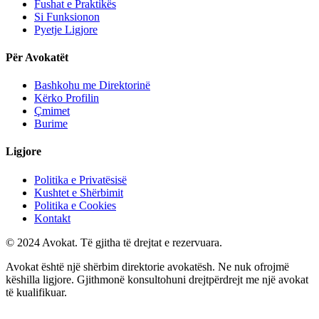
Fushat e Praktikës
Si Funksionon
Pyetje Ligjore
Për Avokatët
Bashkohu me Direktorinë
Kërko Profilin
Çmimet
Burime
Ligjore
Politika e Privatësisë
Kushtet e Shërbimit
Politika e Cookies
Kontakt
© 2024 Avokat. Të gjitha të drejtat e rezervuara.
Avokat është një shërbim direktorie avokatësh. Ne nuk ofrojmë
këshilla ligjore. Gjithmonë konsultohuni drejtpërdrejt me një avokat
të kualifikuar.