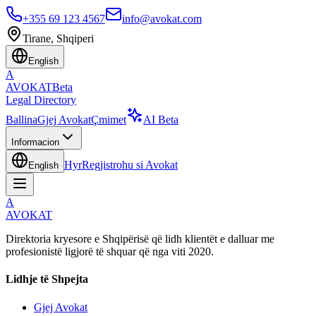
+355 69 123 4567
info@avokat.com
Tirane, Shqiperi
English
A
AVOKAT
Beta
Legal Directory
Ballina
Gjej Avokat
Çmimet
AI Beta
Informacion
Hyr
Regjistrohu si Avokat
English
A
AVOKAT
Direktoria kryesore e Shqipërisë që lidh klientët e dalluar me
profesionistë ligjorë të shquar që nga viti 2020.
Lidhje të Shpejta
Gjej Avokat