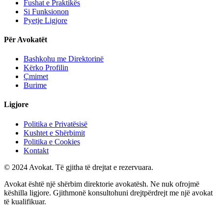
Fushat e Praktikës
Si Funksionon
Pyetje Ligjore
Për Avokatët
Bashkohu me Direktorinë
Kërko Profilin
Çmimet
Burime
Ligjore
Politika e Privatësisë
Kushtet e Shërbimit
Politika e Cookies
Kontakt
© 2024 Avokat. Të gjitha të drejtat e rezervuara.
Avokat është një shërbim direktorie avokatësh. Ne nuk ofrojmë
këshilla ligjore. Gjithmonë konsultohuni drejtpërdrejt me një avokat
të kualifikuar.