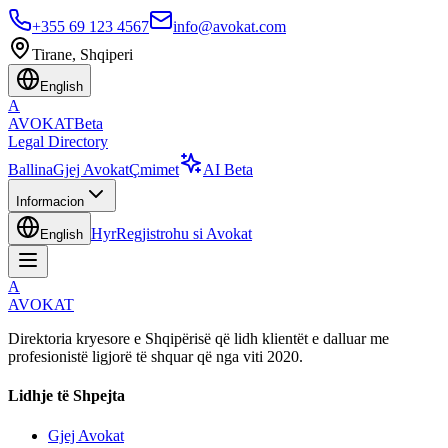
+355 69 123 4567
info@avokat.com
Tirane, Shqiperi
English
A
AVOKAT
Beta
Legal Directory
Ballina
Gjej Avokat
Çmimet
AI Beta
Informacion
Hyr
Regjistrohu si Avokat
English
A
AVOKAT
Direktoria kryesore e Shqipërisë që lidh klientët e dalluar me
profesionistë ligjorë të shquar që nga viti 2020.
Lidhje të Shpejta
Gjej Avokat