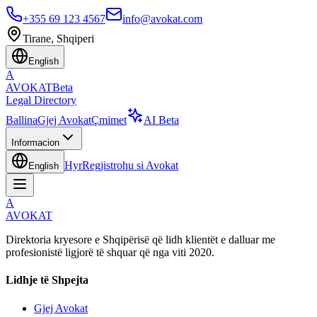
+355 69 123 4567
info@avokat.com
Tirane, Shqiperi
English
A
AVOKAT
Beta
Legal Directory
Ballina
Gjej Avokat
Çmimet
AI Beta
Informacion
Hyr
Regjistrohu si Avokat
English
A
AVOKAT
Direktoria kryesore e Shqipërisë që lidh klientët e dalluar me
profesionistë ligjorë të shquar që nga viti 2020.
Lidhje të Shpejta
Gjej Avokat