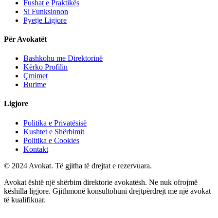
Fushat e Praktikës
Si Funksionon
Pyetje Ligjore
Për Avokatët
Bashkohu me Direktorinë
Kërko Profilin
Çmimet
Burime
Ligjore
Politika e Privatësisë
Kushtet e Shërbimit
Politika e Cookies
Kontakt
© 2024 Avokat. Të gjitha të drejtat e rezervuara.
Avokat është një shërbim direktorie avokatësh. Ne nuk ofrojmë
këshilla ligjore. Gjithmonë konsultohuni drejtpërdrejt me një avokat
të kualifikuar.