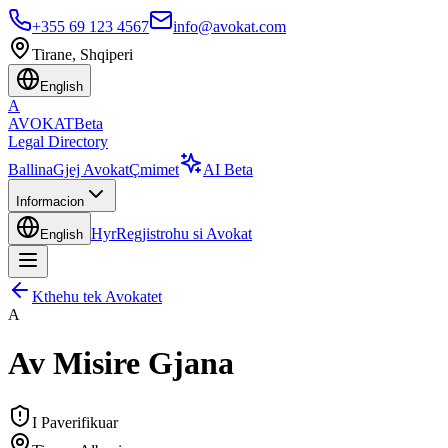
+355 69 123 4567
info@avokat.com
Tirane, Shqiperi
English
A
AVOKAT
Beta
Legal Directory
Ballina
Gjej Avokat
Çmimet
AI Beta
Informacion
Hyr
Regjistrohu si Avokat
English
Kthehu tek Avokatet
A
Av Misire Gjana
I Paverifikuar