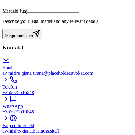
Mesazhi Juaj
Describe your legal matter and any relevant details.
Dergo Kerkesen
Kontakt
Email
av-misire-gjana-tirana@placeholder.avokat.com
Telefon
+355675516648
WhatsApp
+355675516648
Faqja e Internetit
av-misire-gjana.business.site/?