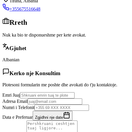
Tirana
,
Albania
+355675516648
Rreth
Nuk ka bio te disponueshme per kete avokat.
Gjuhet
Albanian
Kerko nje Konsultim
Plotesoni formularin me poshte dhe avokati do t'ju kontaktoje.
Emri Juaj
Adresa Email
Numri i Telefonit
Data e Preferuar
Zgjidhni nje date