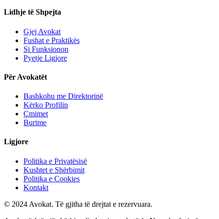
Lidhje të Shpejta
Gjej Avokat
Fushat e Praktikës
Si Funksionon
Pyetje Ligjore
Për Avokatët
Bashkohu me Direktorinë
Kërko Profilin
Çmimet
Burime
Ligjore
Politika e Privatësisë
Kushtet e Shërbimit
Politika e Cookies
Kontakt
© 2024 Avokat. Të gjitha të drejtat e rezervuara.