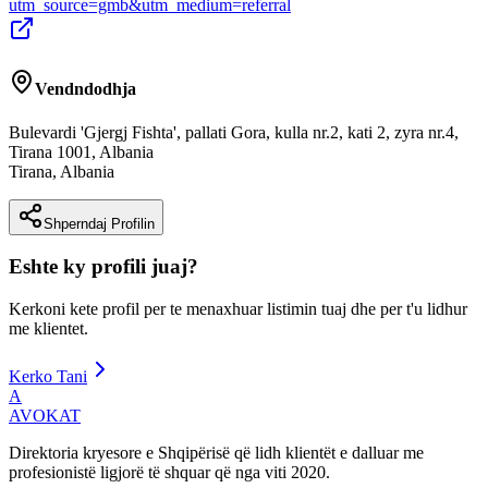
utm_source=gmb&utm_medium=referral
Vendndodhja
Bulevardi 'Gjergj Fishta', pallati Gora, kulla nr.2, kati 2, zyra nr.4,
Tirana 1001, Albania
Tirana
,
Albania
Shperndaj Profilin
Eshte ky profili juaj?
Kerkoni kete profil per te menaxhuar listimin tuaj dhe per t'u lidhur
me klientet.
Kerko Tani
A
AVOKAT
Direktoria kryesore e Shqipërisë që lidh klientët e dalluar me
profesionistë ligjorë të shquar që nga viti 2020.