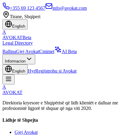
+355 69 123 4567
info@avokat.com
Tirane, Shqiperi
English
A
AVOKAT
Beta
Legal Directory
Ballina
Gjej Avokat
Çmimet
AI Beta
Informacion
Hyr
Regjistrohu si Avokat
English
A
AVOKAT
Direktoria kryesore e Shqipërisë që lidh klientët e dalluar me
profesionistë ligjorë të shquar që nga viti 2020.
Lidhje të Shpejta
Gjej Avokat