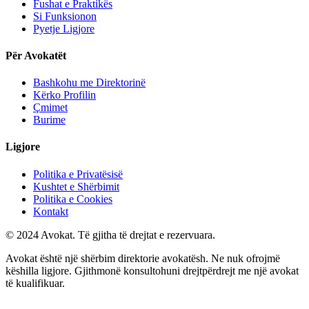
Fushat e Praktikës
Si Funksionon
Pyetje Ligjore
Për Avokatët
Bashkohu me Direktorinë
Kërko Profilin
Çmimet
Burime
Ligjore
Politika e Privatësisë
Kushtet e Shërbimit
Politika e Cookies
Kontakt
© 2024 Avokat. Të gjitha të drejtat e rezervuara.
Avokat është një shërbim direktorie avokatësh. Ne nuk ofrojmë
këshilla ligjore. Gjithmonë konsultohuni drejtpërdrejt me një avokat
të kualifikuar.