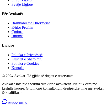
Si Funksionon
Pyetje Ligjore
Për Avokatët
Bashkohu me Direktorinë
Kërko Profilin
Çmimet
Burime
Ligjore
Politika e Privatësisë
Kushtet e Shërbimit
Politika e Cookies
Kontakt
© 2024 Avokat. Të gjitha të drejtat e rezervuara.
Avokat është një shërbim direktorie avokatësh. Ne nuk ofrojmë
këshilla ligjore. Gjithmonë konsultohuni drejtpërdrejt me një avokat
të kualifikuar.
Bisedo me AI