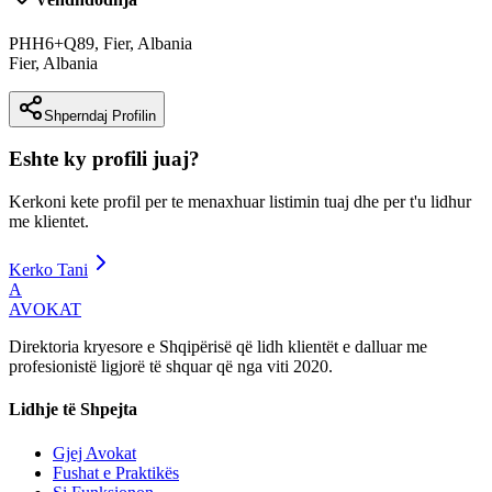
PHH6+Q89, Fier, Albania
Fier
,
Albania
Shperndaj Profilin
Eshte ky profili juaj?
Kerkoni kete profil per te menaxhuar listimin tuaj dhe per t'u lidhur
me klientet.
Kerko Tani
A
AVOKAT
Direktoria kryesore e Shqipërisë që lidh klientët e dalluar me
profesionistë ligjorë të shquar që nga viti 2020.
Lidhje të Shpejta
Gjej Avokat
Fushat e Praktikës