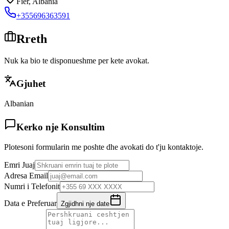
Fier
,
Albania
+355696363591
Rreth
Nuk ka bio te disponueshme per kete avokat.
Gjuhet
Albanian
Kerko nje Konsultim
Plotesoni formularin me poshte dhe avokati do t'ju kontaktoje.
Emri Juaj
Adresa Email
Numri i Telefonit
Data e Preferuar
Zgjidhni nje date