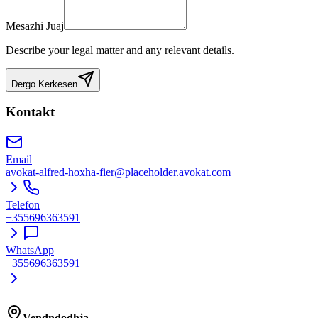
Mesazhi Juaj
Describe your legal matter and any relevant details.
Dergo Kerkesen
Kontakt
Email
avokat-alfred-hoxha-fier@placeholder.avokat.com
Telefon
+355696363591
WhatsApp
+355696363591
Vendndodhja