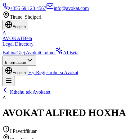
+355 69 123 4567
info@avokat.com
Tirane, Shqiperi
English
A
AVOKAT
Beta
Legal Directory
Ballina
Gjej Avokat
Çmimet
AI Beta
Informacion
Hyr
Regjistrohu si Avokat
English
Kthehu tek Avokatet
A
AVOKAT ALFRED HOXHA
I Paverifikuar