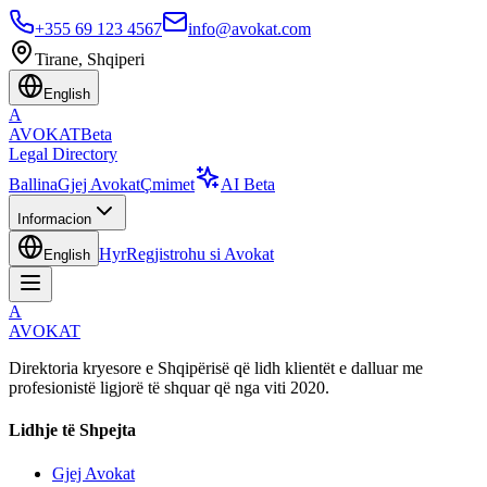
+355 69 123 4567
info@avokat.com
Tirane, Shqiperi
English
A
AVOKAT
Beta
Legal Directory
Ballina
Gjej Avokat
Çmimet
AI Beta
Informacion
Hyr
Regjistrohu si Avokat
English
A
AVOKAT
Direktoria kryesore e Shqipërisë që lidh klientët e dalluar me
profesionistë ligjorë të shquar që nga viti 2020.
Lidhje të Shpejta
Gjej Avokat