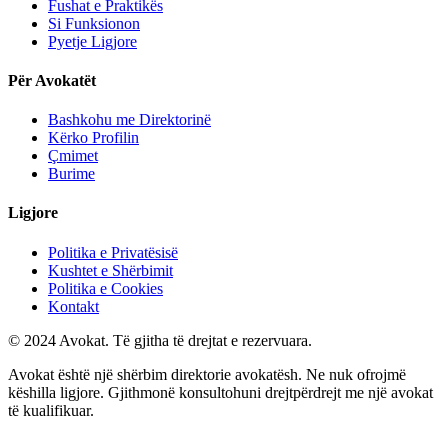
Fushat e Praktikës
Si Funksionon
Pyetje Ligjore
Për Avokatët
Bashkohu me Direktorinë
Kërko Profilin
Çmimet
Burime
Ligjore
Politika e Privatësisë
Kushtet e Shërbimit
Politika e Cookies
Kontakt
© 2024 Avokat. Të gjitha të drejtat e rezervuara.
Avokat është një shërbim direktorie avokatësh. Ne nuk ofrojmë
këshilla ligjore. Gjithmonë konsultohuni drejtpërdrejt me një avokat
të kualifikuar.