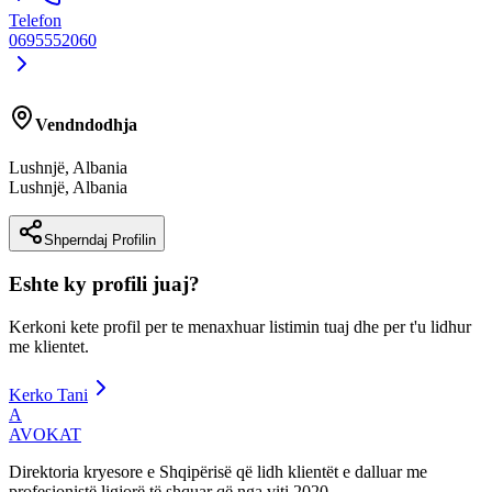
Telefon
0695552060
Vendndodhja
Lushnjë, Albania
Lushnjë
,
Albania
Shperndaj Profilin
Eshte ky profili juaj?
Kerkoni kete profil per te menaxhuar listimin tuaj dhe per t'u lidhur
me klientet.
Kerko Tani
A
AVOKAT
Direktoria kryesore e Shqipërisë që lidh klientët e dalluar me
profesionistë ligjorë të shquar që nga viti 2020.