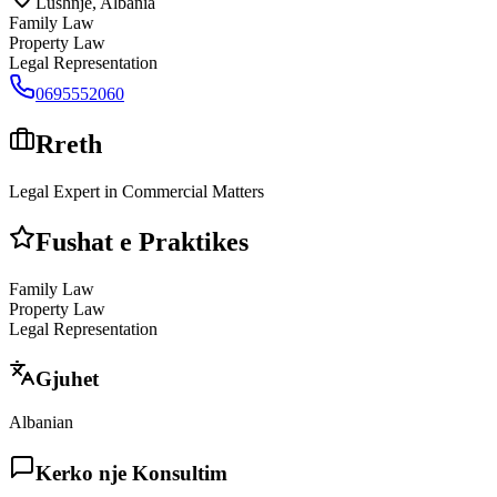
Lushnjë
,
Albania
Family Law
Property Law
Legal Representation
0695552060
Rreth
Legal Expert in Commercial Matters
Fushat e Praktikes
Family Law
Property Law
Legal Representation
Gjuhet
Albanian
Kerko nje Konsultim