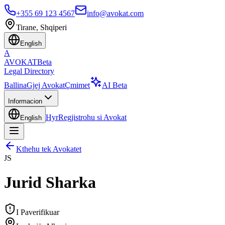
+355 69 123 4567
info@avokat.com
Tirane, Shqiperi
English
A
AVOKAT
Beta
Legal Directory
Ballina
Gjej Avokat
Çmimet
AI Beta
Informacion
Hyr
Regjistrohu si Avokat
English
Kthehu tek Avokatet
JS
Jurid Sharka
I Paverifikuar