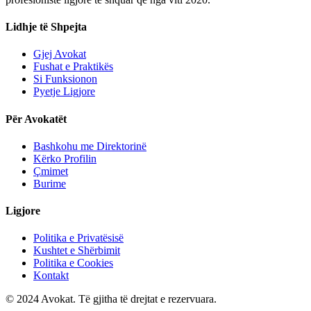
Lidhje të Shpejta
Gjej Avokat
Fushat e Praktikës
Si Funksionon
Pyetje Ligjore
Për Avokatët
Bashkohu me Direktorinë
Kërko Profilin
Çmimet
Burime
Ligjore
Politika e Privatësisë
Kushtet e Shërbimit
Politika e Cookies
Kontakt
© 2024 Avokat. Të gjitha të drejtat e rezervuara.