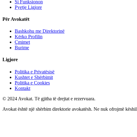
Si Funksionon
Pyetje Ligjore
Për Avokatët
Bashkohu me Direktorinë
Kërko Profilin
Çmimet
Burime
Ligjore
Politika e Privatësisë
Kushtet e Shërbimit
Politika e Cookies
Kontakt
© 2024 Avokat. Të gjitha të drejtat e rezervuara.
Avokat është një shërbim direktorie avokatësh. Ne nuk ofrojmë këshilla