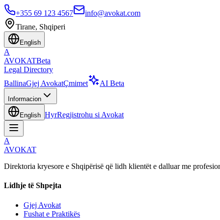
+355 69 123 4567
info@avokat.com
Tirane, Shqiperi
English
A
AVOKAT
Beta
Legal Directory
Ballina
Gjej Avokat
Çmimet
AI Beta
Informacion
Hyr
Regjistrohu si Avokat
English
A
AVOKAT
Direktoria kryesore e Shqipërisë që lidh klientët e dalluar me profesion
Lidhje të Shpejta
Gjej Avokat
Fushat e Praktikës