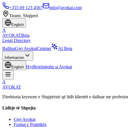
+355 69 123 4567
info@avokat.com
Tirane, Shqiperi
English
A
AVOKAT
Beta
Legal Directory
Ballina
Gjej Avokat
Çmimet
AI Beta
Informacion
Hyr
Regjistrohu si Avokat
English
A
AVOKAT
Direktoria kryesore e Shqipërisë që lidh klientët e dalluar me profesion
Lidhje të Shpejta
Gjej Avokat
Fushat e Praktikës