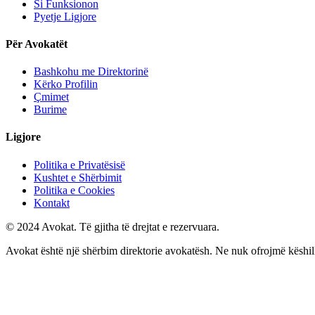
Si Funksionon
Pyetje Ligjore
Për Avokatët
Bashkohu me Direktorinë
Kërko Profilin
Çmimet
Burime
Ligjore
Politika e Privatësisë
Kushtet e Shërbimit
Politika e Cookies
Kontakt
© 2024 Avokat. Të gjitha të drejtat e rezervuara.
Avokat është një shërbim direktorie avokatësh. Ne nuk ofrojmë këshilla