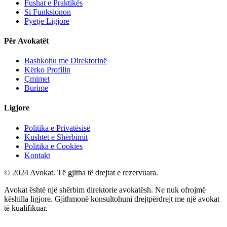
Fushat e Praktikës
Si Funksionon
Pyetje Ligjore
Për Avokatët
Bashkohu me Direktorinë
Kërko Profilin
Çmimet
Burime
Ligjore
Politika e Privatësisë
Kushtet e Shërbimit
Politika e Cookies
Kontakt
© 2024 Avokat. Të gjitha të drejtat e rezervuara.
Avokat është një shërbim direktorie avokatësh. Ne nuk ofrojmë
këshilla ligjore. Gjithmonë konsultohuni drejtpërdrejt me një avokat
të kualifikuar.