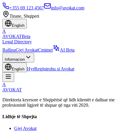
+355 69 123 4567
info@avokat.com
Tirane, Shqiperi
English
A
AVOKAT
Beta
Legal Directory
Ballina
Gjej Avokat
Çmimet
AI Beta
Informacion
Hyr
Regjistrohu si Avokat
English
A
AVOKAT
Direktoria kryesore e Shqipërisë që lidh klientët e dalluar me
profesionistë ligjorë të shquar që nga viti 2020.
Lidhje të Shpejta
Gjej Avokat