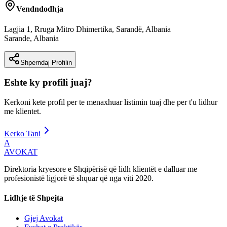
Vendndodhja
Lagjia 1, Rruga Mitro Dhimertika, Sarandë, Albania
Sarande
,
Albania
Shperndaj Profilin
Eshte ky profili juaj?
Kerkoni kete profil per te menaxhuar listimin tuaj dhe per t'u lidhur
me klientet.
Kerko Tani
A
AVOKAT
Direktoria kryesore e Shqipërisë që lidh klientët e dalluar me
profesionistë ligjorë të shquar që nga viti 2020.
Lidhje të Shpejta
Gjej Avokat