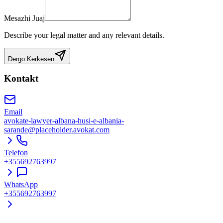
Mesazhi Juaj
Describe your legal matter and any relevant details.
Dergo Kerkesen
Kontakt
Email
avokate-lawyer-albana-husi-e-albania-
sarande@placeholder.avokat.com
Telefon
+355692763997
WhatsApp
+355692763997