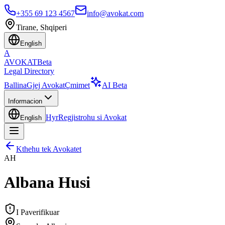
+355 69 123 4567
info@avokat.com
Tirane, Shqiperi
English
A
AVOKAT
Beta
Legal Directory
Ballina
Gjej Avokat
Çmimet
AI Beta
Informacion
Hyr
Regjistrohu si Avokat
English
Kthehu tek Avokatet
AH
Albana Husi
I Paverifikuar