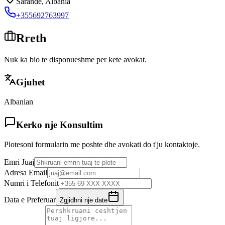
Sarande
,
Albania
+355692763997
Rreth
Nuk ka bio te disponueshme per kete avokat.
Gjuhet
Albanian
Kerko nje Konsultim
Plotesoni formularin me poshte dhe avokati do t'ju kontaktoje.
Emri Juaj
Adresa Email
Numri i Telefonit
Data e Preferuar
Zgjidhni nje date