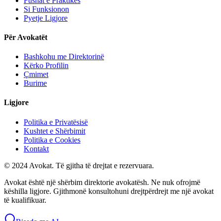
Fushat e Praktikës
Si Funksionon
Pyetje Ligjore
Për Avokatët
Bashkohu me Direktorinë
Kërko Profilin
Çmimet
Burime
Ligjore
Politika e Privatësisë
Kushtet e Shërbimit
Politika e Cookies
Kontakt
© 2024 Avokat. Të gjitha të drejtat e rezervuara.
Avokat është një shërbim direktorie avokatësh. Ne nuk ofrojmë
këshilla ligjore. Gjithmonë konsultohuni drejtpërdrejt me një avokat
të kualifikuar.