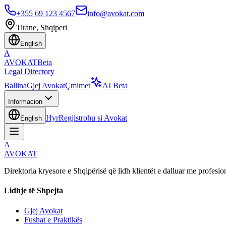
+355 69 123 4567
info@avokat.com
Tirane, Shqiperi
English
A
AVOKAT
Beta
Legal Directory
Ballina
Gjej Avokat
Çmimet
AI Beta
Informacion
Hyr
Regjistrohu si Avokat
English
A
AVOKAT
Direktoria kryesore e Shqipërisë që lidh klientët e dalluar me profesion
Lidhje të Shpejta
Gjej Avokat
Fushat e Praktikës