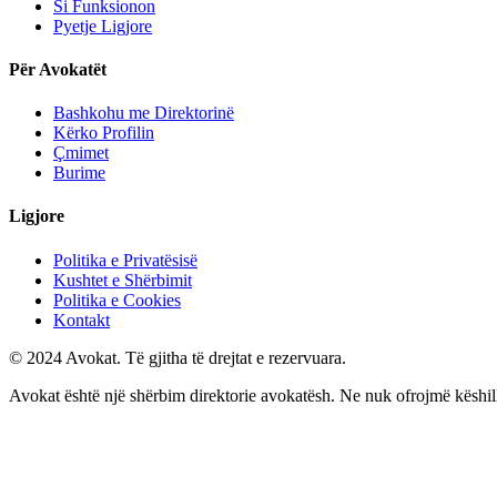
Si Funksionon
Pyetje Ligjore
Për Avokatët
Bashkohu me Direktorinë
Kërko Profilin
Çmimet
Burime
Ligjore
Politika e Privatësisë
Kushtet e Shërbimit
Politika e Cookies
Kontakt
© 2024 Avokat. Të gjitha të drejtat e rezervuara.
Avokat është një shërbim direktorie avokatësh. Ne nuk ofrojmë këshilla