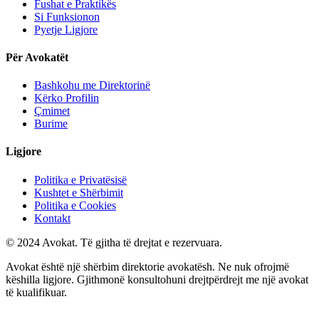
Fushat e Praktikës
Si Funksionon
Pyetje Ligjore
Për Avokatët
Bashkohu me Direktorinë
Kërko Profilin
Çmimet
Burime
Ligjore
Politika e Privatësisë
Kushtet e Shërbimit
Politika e Cookies
Kontakt
© 2024 Avokat. Të gjitha të drejtat e rezervuara.
Avokat është një shërbim direktorie avokatësh. Ne nuk ofrojmë
këshilla ligjore. Gjithmonë konsultohuni drejtpërdrejt me një avokat
të kualifikuar.