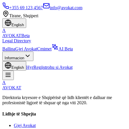
+355 69 123 4567
info@avokat.com
Tirane, Shqiperi
English
A
AVOKAT
Beta
Legal Directory
Ballina
Gjej Avokat
Çmimet
AI Beta
Informacion
Hyr
Regjistrohu si Avokat
English
A
AVOKAT
Direktoria kryesore e Shqipërisë që lidh klientët e dalluar me
profesionistë ligjorë të shquar që nga viti 2020.
Lidhje të Shpejta
Gjej Avokat