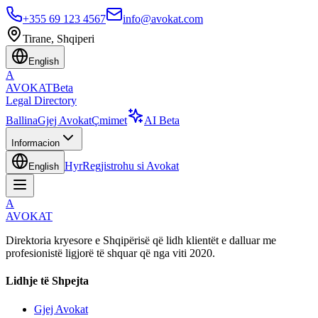
+355 69 123 4567
info@avokat.com
Tirane, Shqiperi
English
A
AVOKAT
Beta
Legal Directory
Ballina
Gjej Avokat
Çmimet
AI Beta
Informacion
Hyr
Regjistrohu si Avokat
English
A
AVOKAT
Direktoria kryesore e Shqipërisë që lidh klientët e dalluar me
profesionistë ligjorë të shquar që nga viti 2020.
Lidhje të Shpejta
Gjej Avokat