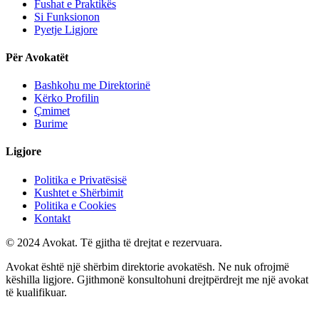
Fushat e Praktikës
Si Funksionon
Pyetje Ligjore
Për Avokatët
Bashkohu me Direktorinë
Kërko Profilin
Çmimet
Burime
Ligjore
Politika e Privatësisë
Kushtet e Shërbimit
Politika e Cookies
Kontakt
© 2024 Avokat. Të gjitha të drejtat e rezervuara.
Avokat është një shërbim direktorie avokatësh. Ne nuk ofrojmë
këshilla ligjore. Gjithmonë konsultohuni drejtpërdrejt me një avokat
të kualifikuar.