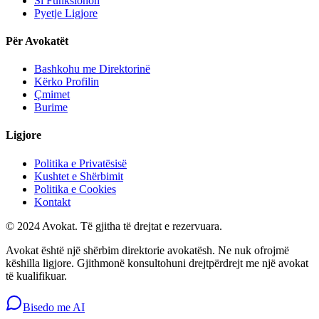
Si Funksionon
Pyetje Ligjore
Për Avokatët
Bashkohu me Direktorinë
Kërko Profilin
Çmimet
Burime
Ligjore
Politika e Privatësisë
Kushtet e Shërbimit
Politika e Cookies
Kontakt
© 2024 Avokat. Të gjitha të drejtat e rezervuara.
Avokat është një shërbim direktorie avokatësh. Ne nuk ofrojmë
këshilla ligjore. Gjithmonë konsultohuni drejtpërdrejt me një avokat
të kualifikuar.
Bisedo me AI