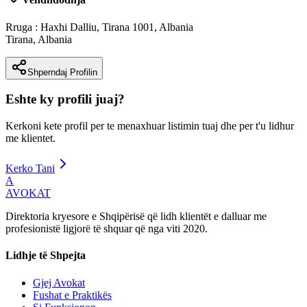
Rruga : Haxhi Dalliu, Tirana 1001, Albania
Tirana
,
Albania
Shperndaj Profilin
Eshte ky profili juaj?
Kerkoni kete profil per te menaxhuar listimin tuaj dhe per t'u lidhur
me klientet.
Kerko Tani
A
AVOKAT
Direktoria kryesore e Shqipërisë që lidh klientët e dalluar me
profesionistë ligjorë të shquar që nga viti 2020.
Lidhje të Shpejta
Gjej Avokat
Fushat e Praktikës