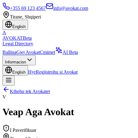
+355 69 123 4567
info@avokat.com
Tirane, Shqiperi
English
A
AVOKAT
Beta
Legal Directory
Ballina
Gjej Avokat
Çmimet
AI Beta
Informacion
Hyr
Regjistrohu si Avokat
English
Kthehu tek Avokatet
V
Veap Aga Avokat
I Paverifikuar