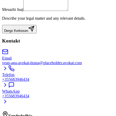
Mesazhi Juaj
Describe your legal matter and any relevant details.
Dergo Kerkesen
Kontakt
Email
veap-aga-avokat-tirana@placeholder.avokat.com
Telefon
+355683946434
WhatsApp
+355683946434
Vendndodhja