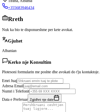
Tirana
,
Albania
+355683946434
Rreth
Nuk ka bio te disponueshme per kete avokat.
Gjuhet
Albanian
Kerko nje Konsultim
Plotesoni formularin me poshte dhe avokati do t'ju kontaktoje.
Emri Juaj
Adresa Email
Numri i Telefonit
Data e Preferuar
Zgjidhni nje date