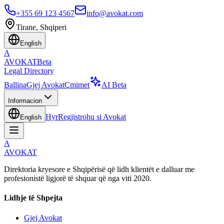
+355 69 123 4567
info@avokat.com
Tirane, Shqiperi
English
A
AVOKAT
Beta
Legal Directory
Ballina
Gjej Avokat
Çmimet
AI Beta
Informacion
Hyr
Regjistrohu si Avokat
English
A
AVOKAT
Direktoria kryesore e Shqipërisë që lidh klientët e dalluar me
profesionistë ligjorë të shquar që nga viti 2020.
Lidhje të Shpejta
Gjej Avokat