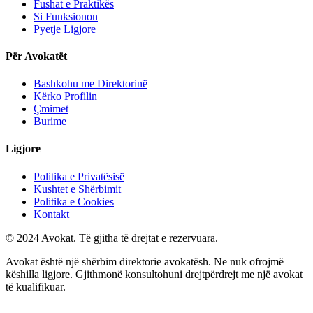
Fushat e Praktikës
Si Funksionon
Pyetje Ligjore
Për Avokatët
Bashkohu me Direktorinë
Kërko Profilin
Çmimet
Burime
Ligjore
Politika e Privatësisë
Kushtet e Shërbimit
Politika e Cookies
Kontakt
© 2024 Avokat. Të gjitha të drejtat e rezervuara.
Avokat është një shërbim direktorie avokatësh. Ne nuk ofrojmë
këshilla ligjore. Gjithmonë konsultohuni drejtpërdrejt me një avokat
të kualifikuar.