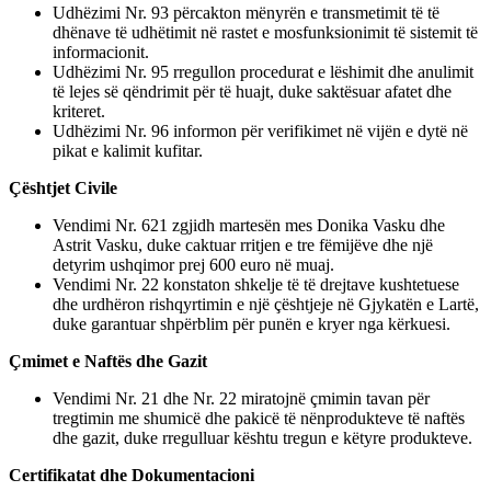
Udhëzimi Nr. 93 përcakton mënyrën e transmetimit të të
dhënave të udhëtimit në rastet e mosfunksionimit të sistemit të
informacionit.
Udhëzimi Nr. 95 rregullon procedurat e lëshimit dhe anulimit
të lejes së qëndrimit për të huajt, duke saktësuar afatet dhe
kriteret.
Udhëzimi Nr. 96 informon për verifikimet në vijën e dytë në
pikat e kalimit kufitar.
Çështjet Civile
Vendimi Nr. 621 zgjidh martesën mes Donika Vasku dhe
Astrit Vasku, duke caktuar rritjen e tre fëmijëve dhe një
detyrim ushqimor prej 600 euro në muaj.
Vendimi Nr. 22 konstaton shkelje të të drejtave kushtetuese
dhe urdhëron rishqyrtimin e një çështjeje në Gjykatën e Lartë,
duke garantuar shpërblim për punën e kryer nga kërkuesi.
Çmimet e Naftës dhe Gazit
Vendimi Nr. 21 dhe Nr. 22 miratojnë çmimin tavan për
tregtimin me shumicë dhe pakicë të nënprodukteve të naftës
dhe gazit, duke rregulluar kështu tregun e këtyre produkteve.
Certifikatat dhe Dokumentacioni