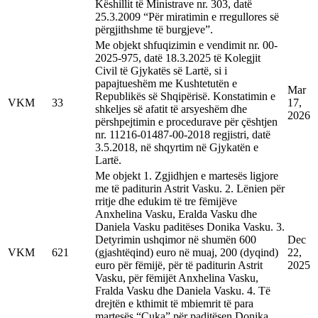
Këshillit të Ministrave nr. 303, datë
25.3.2009 “Për miratimin e rregullores së
përgjithshme të burgjeve”.
Me objekt shfuqizimin e vendimit nr. 00-
2025-975, datë 18.3.2025 të Kolegjit
Civil të Gjykatës së Lartë, si i
papajtueshëm me Kushtetutën e
Mar
Republikës së Shqipërisë. Konstatimin e
VKM
33
17,
shkeljes së afatit të arsyeshëm dhe
2026
përshpejtimin e procedurave për çështjen
nr. 11216-01487-00-2018 regjistri, datë
3.5.2018, në shqyrtim në Gjykatën e
Lartë.
Me objekt 1. Zgjidhjen e martesës ligjore
me të paditurin Astrit Vasku. 2. Lënien për
rritje dhe edukim të tre fëmijëve
Anxhelina Vasku, Eralda Vasku dhe
Daniela Vasku paditëses Donika Vasku. 3.
Detyrimin ushqimor në shumën 600
Dec
VKM
621
(gjashtëqind) euro në muaj, 200 (dyqind)
22,
euro për fëmijë, për të paditurin Astrit
2025
Vasku, për fëmijët Anxhelina Vasku,
Fralda Vasku dhe Daniela Vasku. 4. Të
drejtën e kthimit të mbiemrit të para
martesës “Çuka” për paditësen Donika