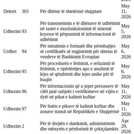
May
Dekret
301
Për dhënie të shtetësisë shqiptare
11,
2026
Për transmetimin e të dhënave të udhëtimit
May
në rastet e mosfunksionimit të sistemit
Udhezim
93
5,
kryesor të përpunimit të informacionit të
2026
udhëtimit
Për miratimin e formatit dhe përmbajtjes
May
Urdher
94
së certifikatës së regjistrimit për shtetas të
6,
vendeve të Bashkimit Evropian
2026
Për procedurën e lëshimit, e refuzimit të
May
lëshimit, e ripërtëritjes apo e anulimit të
Udhezim
95
6,
lejes së qëndrimit dhe lejes unike për të
2026
huajin
Për informacionin që u jepet personave të
May
Udhezim
96
cilët janë subjekt i verifikimeve në vijën e
11,
dytë në pikat e kalimit kufitar
2026
May
Për listën e pikave të kalimit kufitar dhe
Udhezim
97
11,
zonave transit në Republikën e Shqipërisë
2026
Apr
Për të drejtën e damkimit, administrimin
Udhezim
2
29,
dhe mënyrën e përdorimit të çekiçdamkës
2026