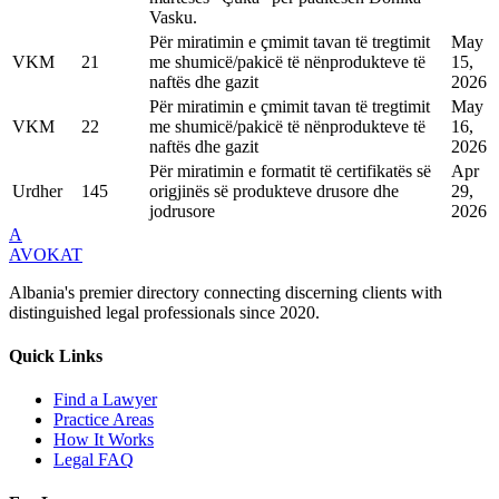
Vasku.
Për miratimin e çmimit tavan të tregtimit
May
VKM
21
me shumicë/pakicë të nënprodukteve të
15,
naftës dhe gazit
2026
Për miratimin e çmimit tavan të tregtimit
May
VKM
22
me shumicë/pakicë të nënprodukteve të
16,
naftës dhe gazit
2026
Për miratimin e formatit të certifikatës së
Apr
Urdher
145
origjinës së produkteve drusore dhe
29,
jodrusore
2026
A
AVOKAT
Albania's premier directory connecting discerning clients with
distinguished legal professionals since 2020.
Quick Links
Find a Lawyer
Practice Areas
How It Works
Legal FAQ