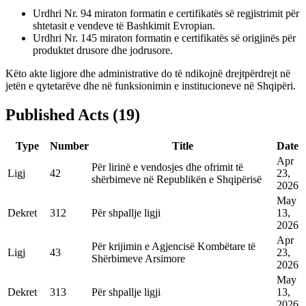
Urdhri Nr. 94 miraton formatin e certifikatës së regjistrimit për
shtetasit e vendeve të Bashkimit Evropian.
Urdhri Nr. 145 miraton formatin e certifikatës së origjinës për
produktet drusore dhe jodrusore.
Këto akte ligjore dhe administrative do të ndikojnë drejtpërdrejt në
jetën e qytetarëve dhe në funksionimin e institucioneve në Shqipëri.
Published Acts
(
19
)
Type
Number
Title
Date
Apr
Për lirinë e vendosjes dhe ofrimit të
Ligj
42
23,
shërbimeve në Republikën e Shqipërisë
2026
May
Dekret
312
Për shpallje ligji
13,
2026
Apr
Për krijimin e Agjencisë Kombëtare të
Ligj
43
23,
Shërbimeve Arsimore
2026
May
Dekret
313
Për shpallje ligji
13,
2026