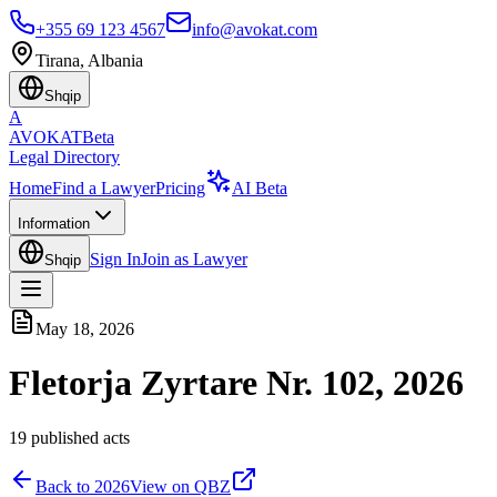
+355 69 123 4567
info@avokat.com
Tirana, Albania
Shqip
A
AVOKAT
Beta
Legal Directory
Home
Find a Lawyer
Pricing
AI Beta
Information
Sign In
Join as Lawyer
Shqip
May 18, 2026
Fletorja Zyrtare Nr. 102, 2026
19
published acts
Back to
2026
View on QBZ