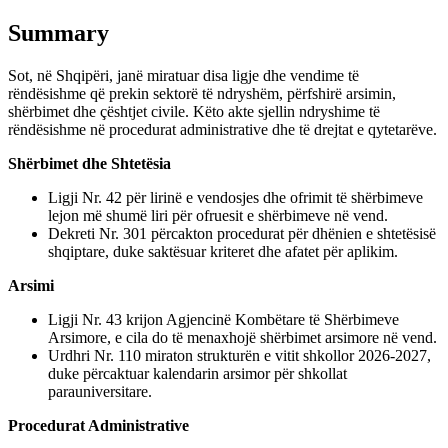
Summary
Sot, në Shqipëri, janë miratuar disa ligje dhe vendime të
rëndësishme që prekin sektorë të ndryshëm, përfshirë arsimin,
shërbimet dhe çështjet civile. Këto akte sjellin ndryshime të
rëndësishme në procedurat administrative dhe të drejtat e qytetarëve.
Shërbimet dhe Shtetësia
Ligji Nr. 42 për lirinë e vendosjes dhe ofrimit të shërbimeve
lejon më shumë liri për ofruesit e shërbimeve në vend.
Dekreti Nr. 301 përcakton procedurat për dhënien e shtetësisë
shqiptare, duke saktësuar kriteret dhe afatet për aplikim.
Arsimi
Ligji Nr. 43 krijon Agjencinë Kombëtare të Shërbimeve
Arsimore, e cila do të menaxhojë shërbimet arsimore në vend.
Urdhri Nr. 110 miraton strukturën e vitit shkollor 2026-2027,
duke përcaktuar kalendarin arsimor për shkollat
parauniversitare.
Procedurat Administrative