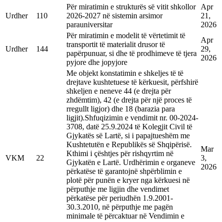
Për miratimin e strukturës së vitit shkollor
Apr
Urdher
110
2026-2027 në sistemin arsimor
21,
parauniversitar
2026
Për miratimin e modelit të vërtetimit të
Apr
transportit të materialit drusor të
Urdher
144
29,
papërpunuar, si dhe të prodhimeve të tjera
2026
pyjore dhe jopyjore
Me objekt konstatimin e shkeljes të të
drejtave kushtetuese të kërkuesit, përfshirë
shkeljen e neneve 44 (e drejta për
zhdëmtim), 42 (e drejta për një proces të
rregullt ligjor) dhe 18 (barazia para
ligjit).Shfuqizimin e vendimit nr. 00-2024-
3708, datë 25.9.2024 të Kolegjit Civil të
Gjykatës së Lartë, si i papajtueshëm me
Kushtetutën e Republikës së Shqipërisë.
Mar
Kthimi i çështjes për rishqyrtim në
VKM
22
3,
Gjykatën e Lartë. Urdhërimin e organeve
2026
përkatëse të garantojnë shpërblimin e
plotë për punën e kryer nga kërkuesi në
përputhje me ligjin dhe vendimet
përkatëse për periudhën 1.9.2001-
30.3.2010, në përputhje me pagën
minimale të përcaktuar në Vendimin e