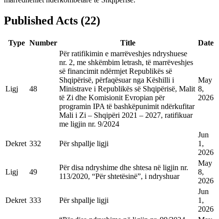
Published Acts
(
22
)
Type
Number
Title
Date
Për ratifikimin e marrëveshjes ndryshuese
nr. 2, me shkëmbim letrash, të marrëveshjes
së financimit ndërmjet Republikës së
Shqipërisë, përfaqësuar nga Këshilli i
May
Ligj
48
Ministrave i Republikës së Shqipërisë, Malit
8,
të Zi dhe Komisionit Evropian për
2026
programin IPA të bashkëpunimit ndërkufitar
Mali i Zi – Shqipëri 2021 – 2027, ratifikuar
me ligjin nr. 9/2024
Jun
Dekret
332
Për shpallje ligji
1,
2026
May
Për disa ndryshime dhe shtesa në ligjin nr.
Ligj
49
8,
113/2020, “Për shtetësinë”, i ndryshuar
2026
Jun
Dekret
333
Për shpallje ligji
1,
2026