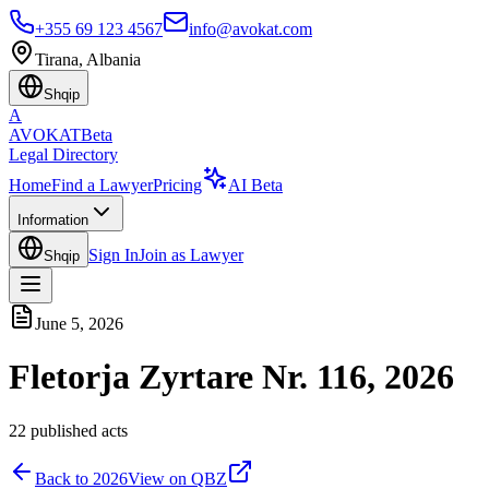
+355 69 123 4567
info@avokat.com
Tirana, Albania
Shqip
A
AVOKAT
Beta
Legal Directory
Home
Find a Lawyer
Pricing
AI Beta
Information
Sign In
Join as Lawyer
Shqip
June 5, 2026
Fletorja Zyrtare Nr. 116, 2026
22
published acts
Back to
2026
View on QBZ