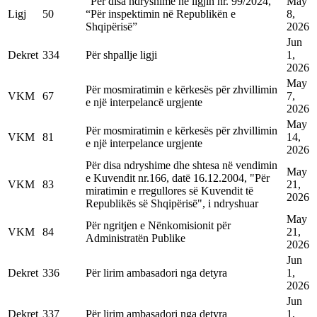
“Për disa ndryshime në ligjin nr. 99/2024,
May
Ligj
50
“Për inspektimin në Republikën e
8,
Shqipërisë”
2026
Jun
Dekret
334
Për shpallje ligji
1,
2026
May
Për mosmiratimin e kërkesës për zhvillimin
VKM
67
7,
e një interpelancë urgjente
2026
May
Për mosmiratimin e kërkesës për zhvillimin
VKM
81
14,
e një interpelance urgjente
2026
Për disa ndryshime dhe shtesa në vendimin
May
e Kuvendit nr.166, datë 16.12.2004, "Për
VKM
83
21,
miratimin e rregullores së Kuvendit të
2026
Republikës së Shqipërisë", i ndryshuar
May
Për ngritjen e Nënkomisionit për
VKM
84
21,
Administratën Publike
2026
Jun
Dekret
336
Për lirim ambasadori nga detyra
1,
2026
Jun
Dekret
337
Për lirim ambasadori nga detyra
1,