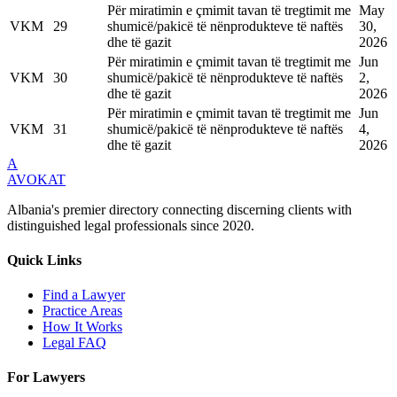
Për miratimin e çmimit tavan të tregtimit me
May
VKM
29
shumicë/pakicë të nënprodukteve të naftës
30,
dhe të gazit
2026
Për miratimin e çmimit tavan të tregtimit me
Jun
VKM
30
shumicë/pakicë të nënprodukteve të naftës
2,
dhe të gazit
2026
Për miratimin e çmimit tavan të tregtimit me
Jun
VKM
31
shumicë/pakicë të nënprodukteve të naftës
4,
dhe të gazit
2026
A
AVOKAT
Albania's premier directory connecting discerning clients with
distinguished legal professionals since 2020.
Quick Links
Find a Lawyer
Practice Areas
How It Works
Legal FAQ
For Lawyers