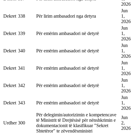
2026
Jun
Dekret
338
Për lirim ambasadori nga detyra
1,
2026
Jun
Dekret
339
Për emërim ambasadori në detyrë
1,
2026
Jun
Dekret
340
Për emërim ambasadori në detyrë
1,
2026
Jun
Dekret
341
Për emërim ambasadori në detyrë
1,
2026
Jun
Dekret
342
Për emërim ambasadori në detyrë
1,
2026
Jun
Dekret
343
Për emërim ambasadori në detyrë
1,
2026
Për delegimin/autorizimin e kompetencave
Jun
të Ministrit të Drejtësisë për nënshkrimin e
Urdher
300
2,
dokumentacionit të klasifikuar "Sekret
2026
Shtetëror" te zëvendësministri