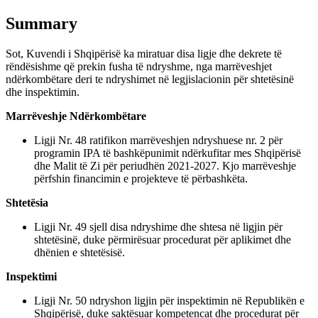
Summary
Sot, Kuvendi i Shqipërisë ka miratuar disa ligje dhe dekrete të
rëndësishme që prekin fusha të ndryshme, nga marrëveshjet
ndërkombëtare deri te ndryshimet në legjislacionin për shtetësinë
dhe inspektimin.
Marrëveshje Ndërkombëtare
Ligji Nr. 48 ratifikon marrëveshjen ndryshuese nr. 2 për
programin IPA të bashkëpunimit ndërkufitar mes Shqipërisë
dhe Malit të Zi për periudhën 2021-2027. Kjo marrëveshje
përfshin financimin e projekteve të përbashkëta.
Shtetësia
Ligji Nr. 49 sjell disa ndryshime dhe shtesa në ligjin për
shtetësinë, duke përmirësuar procedurat për aplikimet dhe
dhënien e shtetësisë.
Inspektimi
Ligji Nr. 50 ndryshon ligjin për inspektimin në Republikën e
Shqipërisë, duke saktësuar kompetencat dhe procedurat për