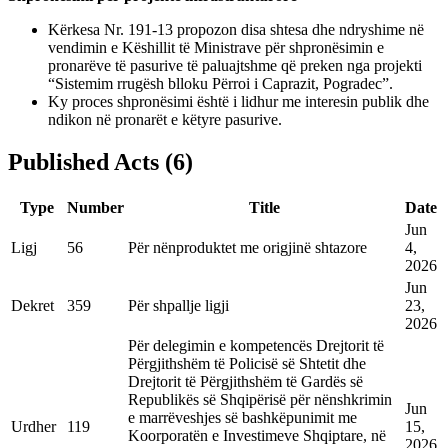
Kërkesa Nr. 191-13 propozon disa shtesa dhe ndryshime në
vendimin e Këshillit të Ministrave për shpronësimin e
pronarëve të pasurive të paluajtshme që preken nga projekti
“Sistemim rrugësh blloku Përroi i Caprazit, Pogradec”.
Ky proces shpronësimi është i lidhur me interesin publik dhe
ndikon në pronarët e këtyre pasurive.
Published Acts
(
6
)
Type
Number
Title
Date
Jun
Ligj
56
Për nënproduktet me origjinë shtazore
4,
2026
Jun
Dekret
359
Për shpallje ligji
23,
2026
Për delegimin e kompetencës Drejtorit të
Përgjithshëm të Policisë së Shtetit dhe
Drejtorit të Përgjithshëm të Gardës së
Republikës së Shqipërisë për nënshkrimin
Jun
e marrëveshjes së bashkëpunimit me
Urdher
119
15,
Koorporatën e Investimeve Shqiptare, në
2026