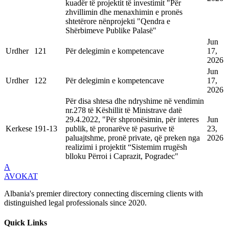
kuadër të projektit të investimit "Për
zhvillimin dhe menaxhimin e pronës
shtetërore nënprojekti "Qendra e
Shërbimeve Publike Palasë"
Jun
Urdher
121
Për delegimin e kompetencave
17,
2026
Jun
Urdher
122
Për delegimin e kompetencave
17,
2026
Për disa shtesa dhe ndryshime në vendimin
nr.278 të Këshillit të Ministrave datë
29.4.2022, "Për shpronësimin, për interes
Jun
Kerkese
191-13
publik, të pronarëve të pasurive të
23,
paluajtshme, pronë private, që preken nga
2026
realizimi i projektit “Sistemim rrugësh
blloku Përroi i Caprazit, Pogradec"
A
AVOKAT
Albania's premier directory connecting discerning clients with
distinguished legal professionals since 2020.
Quick Links