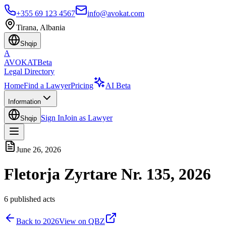
+355 69 123 4567
info@avokat.com
Tirana, Albania
Shqip
A
AVOKAT
Beta
Legal Directory
Home
Find a Lawyer
Pricing
AI Beta
Information
Sign In
Join as Lawyer
Shqip
June 26, 2026
Fletorja Zyrtare Nr. 135, 2026
6
published acts
Back to
2026
View on QBZ