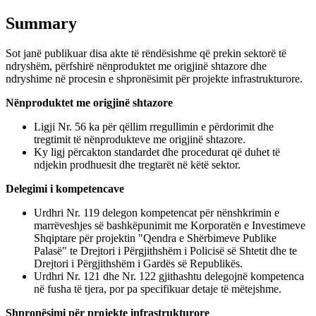
Summary
Sot janë publikuar disa akte të rëndësishme që prekin sektorë të
ndryshëm, përfshirë nënproduktet me origjinë shtazore dhe
ndryshime në procesin e shpronësimit për projekte infrastrukturore.
Nënproduktet me origjinë shtazore
Ligji Nr. 56 ka për qëllim rregullimin e përdorimit dhe
tregtimit të nënprodukteve me origjinë shtazore.
Ky ligj përcakton standardet dhe procedurat që duhet të
ndjekin prodhuesit dhe tregtarët në këtë sektor.
Delegimi i kompetencave
Urdhri Nr. 119 delegon kompetencat për nënshkrimin e
marrëveshjes së bashkëpunimit me Korporatën e Investimeve
Shqiptare për projektin "Qendra e Shërbimeve Publike
Palasë" te Drejtori i Përgjithshëm i Policisë së Shtetit dhe te
Drejtori i Përgjithshëm i Gardës së Republikës.
Urdhri Nr. 121 dhe Nr. 122 gjithashtu delegojnë kompetenca
në fusha të tjera, por pa specifikuar detaje të mëtejshme.
Shpronësimi për projekte infrastrukturore