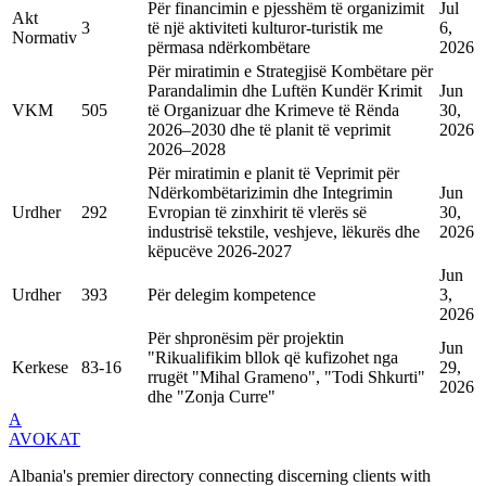
Për financimin e pjesshëm të organizimit
Jul
Akt
3
të një aktiviteti kulturor-turistik me
6,
Normativ
përmasa ndërkombëtare
2026
Për miratimin e Strategjisë Kombëtare për
Parandalimin dhe Luftën Kundër Krimit
Jun
VKM
505
të Organizuar dhe Krimeve të Rënda
30,
2026–2030 dhe të planit të veprimit
2026
2026–2028
Për miratimin e planit të Veprimit për
Ndërkombëtarizimin dhe Integrimin
Jun
Urdher
292
Evropian të zinxhirit të vlerës së
30,
industrisë tekstile, veshjeve, lëkurës dhe
2026
këpucëve 2026-2027
Jun
Urdher
393
Për delegim kompetence
3,
2026
Për shpronësim për projektin
Jun
"Rikualifikim bllok që kufizohet nga
Kerkese
83-16
29,
rrugët "Mihal Grameno", "Todi Shkurti"
2026
dhe "Zonja Curre"
A
AVOKAT
Albania's premier directory connecting discerning clients with