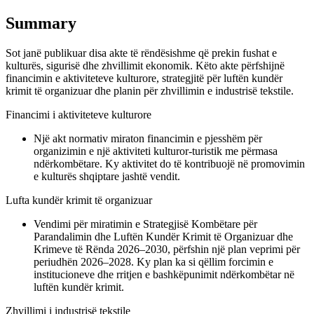
Summary
Sot janë publikuar disa akte të rëndësishme që prekin fushat e
kulturës, sigurisë dhe zhvillimit ekonomik. Këto akte përfshijnë
financimin e aktiviteteve kulturore, strategjitë për luftën kundër
krimit të organizuar dhe planin për zhvillimin e industrisë tekstile.
Financimi i aktiviteteve kulturore
Një akt normativ miraton financimin e pjesshëm për
organizimin e një aktiviteti kulturor-turistik me përmasa
ndërkombëtare. Ky aktivitet do të kontribuojë në promovimin
e kulturës shqiptare jashtë vendit.
Lufta kundër krimit të organizuar
Vendimi për miratimin e Strategjisë Kombëtare për
Parandalimin dhe Luftën Kundër Krimit të Organizuar dhe
Krimeve të Rënda 2026–2030, përfshin një plan veprimi për
periudhën 2026–2028. Ky plan ka si qëllim forcimin e
institucioneve dhe rritjen e bashkëpunimit ndërkombëtar në
luftën kundër krimit.
Zhvillimi i industrisë tekstile