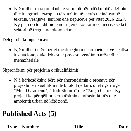
Një urdhër miraton planin e veprimit për ndërkombëtarizimin
dhe integrimin evropian të zinxhirit të vlerës në industrinë
tekstile, veshjeve, lëkurës dhe këpucëve për vitet 2026-2027.
Ky plan do të ndihmojë në rritjen e konkurrueshmërisë së këtij
sektori në tregun ndërkombëtar.
Delegimi i kompetencave
Një urdhër tjetër merret me delegimin e kompetencave në disa
institucione, duke lehtësuar proceset vendimmarrëse dhe
menaxheriale.
Shpronësimi për projektin e rikualifikimit
Një kërkesë është bërë për shpronësimin e pronave për
projektin e rikualifikimit të bllokut që kufizohet nga rrugët
"Mihal Grameno", "Todi Shkurti" dhe "Zonja Curre". Ky
projekt ka për qëllim përmirësimin e infrastrukturës dhe
ambientit urban në këtë zonë.
Published Acts
(
5
)
Type
Number
Title
Date