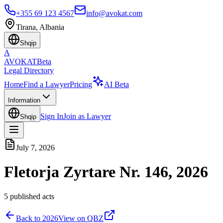
+355 69 123 4567
info@avokat.com
Tirana, Albania
Shqip
A
AVOKAT
Beta
Legal Directory
Home
Find a Lawyer
Pricing
AI Beta
Information
Sign In
Join as Lawyer
Shqip
July 7, 2026
Fletorja Zyrtare Nr. 146, 2026
5
published acts
Back to
2026
View on QBZ